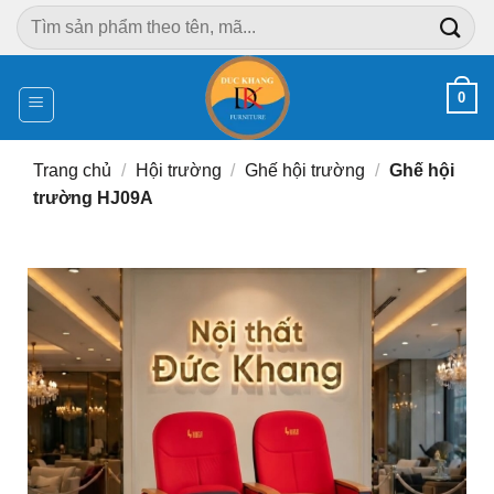
Chuyển
Tìm
đến
kiếm:
nội
dung
0
Trang chủ
/
Hội trường
/
Ghế hội trường
/
Ghế hội
trường HJ09A