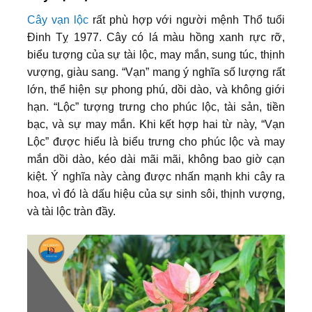
Cây vạn lộc
rất phù hợp với người mệnh Thổ tuổi
Đinh Tỵ 1977. Cây có lá màu hồng xanh rực rỡ,
biểu tượng của sự tài lộc, may mắn, sung túc, thịnh
vượng, giàu sang. “Vạn” mang ý nghĩa số lượng rất
lớn, thể hiện sự phong phú, dồi dào, và không giới
hạn. “Lộc” tượng trưng cho phúc lộc, tài sản, tiền
bạc, và sự may mắn. Khi kết hợp hai từ này, “Vạn
Lộc” được hiểu là biểu trưng cho phúc lộc và may
mắn dồi dào, kéo dài mãi mãi, không bao giờ cạn
kiệt. Ý nghĩa này càng được nhấn mạnh khi cây ra
hoa, vì đó là dấu hiệu của sự sinh sôi, thịnh vượng,
và tài lộc tràn đầy.