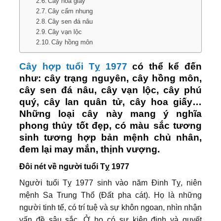
Cây hoa giấy
Cây cẩm nhung
Cây sen đá nâu
Cây vạn lộc
Cây hồng môn
Cây hợp tuổi Tỵ 1977
có thể kể đến
như: cây trạng nguyên, cây hồng môn,
cây sen đá nâu, cây vạn lộc, cây phú
quý, cây lan quân tử, cây hoa giấy…
Những loại cây này mang ý nghĩa
phong thủy tốt đẹp, có màu sắc tương
sinh tương hợp bản mệnh chủ nhân,
đem lại may mắn, thịnh vượng.
Đôi nét về người tuổi Tỵ 1977
Người tuổi Tỵ 1977 sinh vào năm Đinh Tỵ, niên
mệnh Sa Trung Thổ (Đất pha cát). Họ là những
người tinh tế, có trí tuệ và sự khôn ngoan, nhìn nhận
vấn đề sâu sắc. Ở họ có sự kiên định và quyết