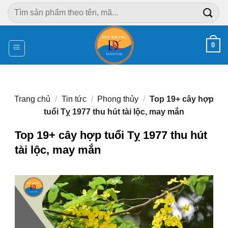
Chuyển
Tìm
đến
kiếm:
nội
dung
0
Trang chủ
/
Tin tức
/
Phong thủy
/
Top 19+ cây hợp
tuổi Tỵ 1977 thu hút tài lộc, may mắn
Top 19+ cây hợp tuổi Tỵ 1977 thu hút
tài lộc, may mắn