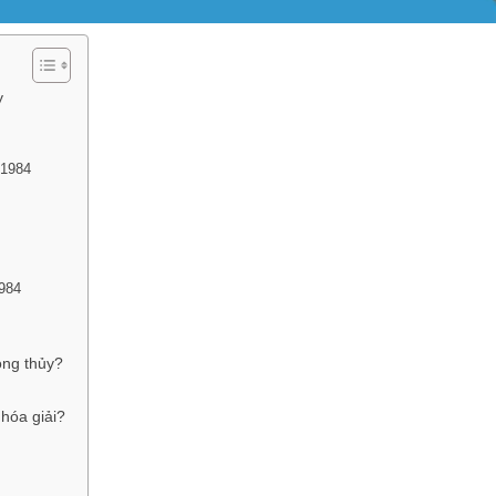
y
 1984
1984
ong thủy?
 hóa giải?