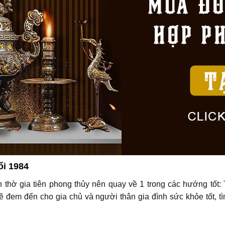
ổi 1984
thờ gia tiên phong thủy nên quay về 1 trong các hướng tốt:
ẽ đem đến cho gia chủ và người thân gia đình sức khỏe tốt, t