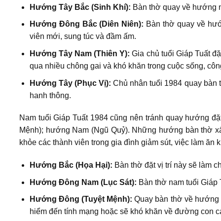
Hướng Tây Bắc (Sinh Khí):
Bàn thờ quay về hướng này
Hướng Đông Bắc (Diên Niên):
Bàn thờ quay về hướn
viên mới, sung túc và đầm ấm.
Hướng Tây Nam (Thiên Y):
Gia chủ tuổi Giáp Tuất đặ
qua nhiều chông gai và khó khăn trong cuộc sống, công
Hướng Tây (Phục Vị):
Chủ nhân tuổi 1984 quay bàn th
hanh thông.
Nam tuổi Giáp Tuất 1984 cũng nên tránh quay hướng đặ
Mệnh); hướng Nam (Ngũ Quỷ). Những hướng bàn thờ xấu 
khỏe các thành viên trong gia đình giảm sút, việc làm ăn k
Hướng Bắc (Họa Hại):
Bàn thờ đặt vị trí này sẽ làm 
Hướng Đông Nam (Lục Sát):
Bàn thờ nam tuổi Giáp T
Hướng Đông (Tuyệt Mệnh):
Quay bàn thờ về hướng x
hiểm đến tính mạng hoặc sẽ khó khăn về đường con cá