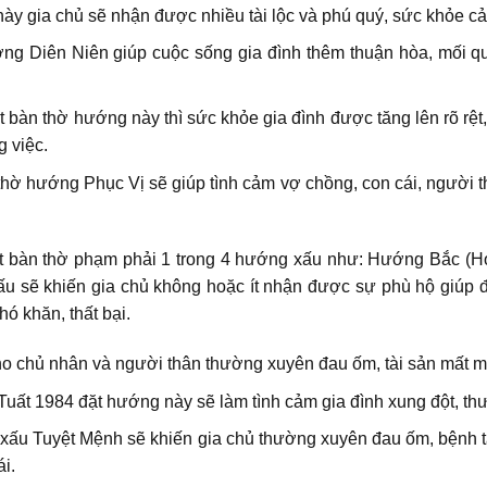
 gia chủ sẽ nhận được nhiều tài lộc và phú quý, sức khỏe cải t
g Diên Niên giúp cuộc sống gia đình thêm thuận hòa, mối qu
t bàn thờ hướng này thì sức khỏe gia đình được tăng lên rõ rệt,
 việc.
ờ hướng Phục Vị sẽ giúp tình cảm vợ chồng, con cái, người thâ
t bàn thờ phạm phải 1 trong 4 hướng xấu như: Hướng Bắc (
sẽ khiến gia chủ không hoặc ít nhận được sự phù hộ giúp đỡ 
hó khăn, thất bại.
cho chủ nhân và người thân thường xuyên đau ốm, tài sản mất mát
uất 1984 đặt hướng này sẽ làm tình cảm gia đình xung đột, thườ
ấu Tuyệt Mệnh sẽ khiến gia chủ thường xuyên đau ốm, bệnh t
i.