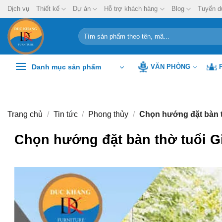
Chuyển
Dịch vụ
Thiết kế
Dự án
Hỗ trợ khách hàng
Blog
Tuyển d
đến
nội
Tìm
kiếm:
dung
Danh mục sản phẩm
VĂN PHÒNG
Trang chủ
/
Tin tức
/
Phong thủy
/
Chọn hướng đặt bàn t
Chọn hướng đặt bàn thờ tuổi G