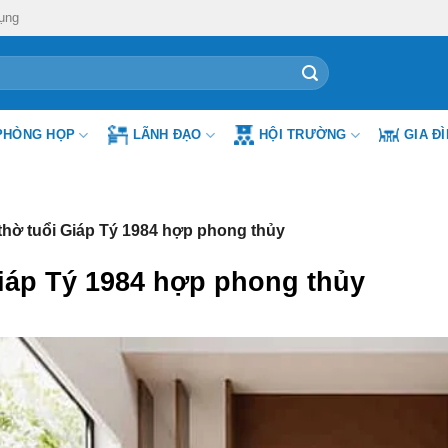
ụng
PHÒNG HỌP
LÃNH ĐẠO
HỘI TRƯỜNG
GIA Đ
hờ tuổi Giáp Tý 1984 hợp phong thủy
iáp Tý 1984 hợp phong thủy