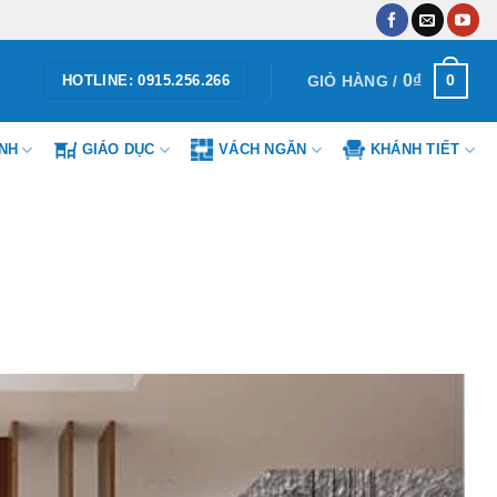
0
₫
0
GIỎ HÀNG /
HOTLINE: 0915.256.266
ÌNH
GIÁO DỤC
VÁCH NGĂN
KHÁNH TIẾT