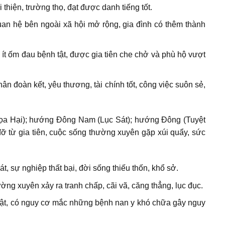
hiện, trường thọ, đạt được danh tiếng tốt.
an hệ bên ngoài xã hội mở rộng, gia đình có thêm thành
 ít ốm đau bệnh tật, được gia tiên che chở và phù hộ vượt
n đoàn kết, yêu thương, tài chính tốt, công việc suôn sẻ,
Họa Hại); hướng Đông Nam (Lục Sát); hướng Đông (Tuyệt
từ gia tiên, cuộc sống thường xuyên gặp xúi quẩy, sức
, sự nghiệp thất bại, đời sống thiếu thốn, khổ sở.
ng xuyên xảy ra tranh chấp, cãi vã, căng thẳng, lục đục.
ật, có nguy cơ mắc những bệnh nan y khó chữa gây nguy