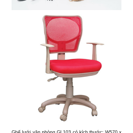
Ghế lưới văn phòng GL103 có kích thước: W570 x