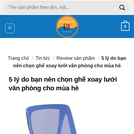
Chuyển
Tìm
đến
kiếm:
nội
dung
0
Trang chủ
/
Tin tức
/
Review sản phẩm
/
5 lý do bạn
nên chọn ghế xoay lưới văn phòng cho mùa hè
5 lý do bạn nên chọn ghế xoay lưới
văn phòng cho mùa hè