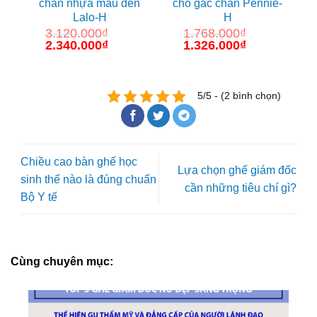
chân nhựa màu đen
chỗ gác chân Pennie-
Lalo-H
H
3.120.000
₫
1.768.000
₫
Giá
2.340.000
₫
Giá
Giá
1.326.000
₫
Giá
gốc
hiện
gốc
hiện
là:
tại
là:
tại
3.120.000₫.
là:
1.768.000₫.
là:
2.340.000₫.
1.326.000₫.
5/5 - (2 bình chọn)
Chiều cao bàn ghế học
Lựa chọn ghế giám đốc
sinh thế nào là đúng chuẩn
cần những tiêu chí gì?
Bộ Y tế
Cùng chuyên mục: