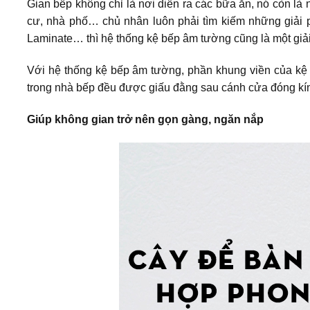
Gian bếp không chỉ là nơi diễn ra các bữa ăn, nó còn là
cư, nhà phố… chủ nhân luôn phải tìm kiếm những giải p
Laminate… thì hệ thống kệ bếp âm tường cũng là một giả
Với hệ thống kệ bếp âm tường, phần khung viền của kệ b
trong nhà bếp đều được giấu đằng sau cánh cửa đóng kí
Giúp không gian trở nên gọn gàng, ngăn nắp