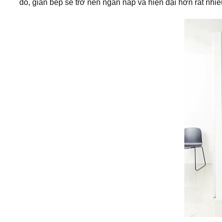
đó, gian bếp sẽ trở nên ngăn nắp và hiện đại hơn rất nhi