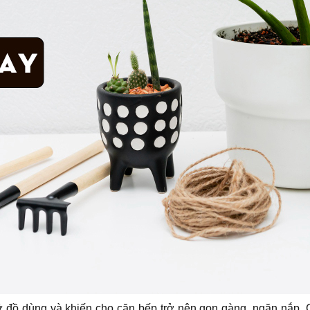
rữ đồ dùng và khiến cho căn bếp trở nên gọn gàng, ngăn nắp.