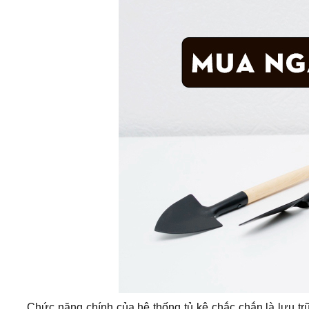
Chức năng chính của hệ thống tủ kệ chắc chắn là lưu t