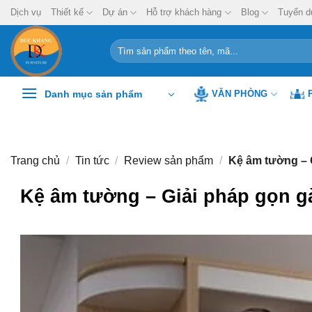
Chuyển
Dịch vụ
Thiết kế
Dự án
Hỗ trợ khách hàng
Blog
Tuyển d
đến
nội
Tìm
kiếm:
dung
Danh mục sản phẩm
VĂN PHÒNG
Trang chủ
/
Tin tức
/
Review sản phẩm
/
Kệ âm tường – 
Kệ âm tường – Giải pháp gọn g