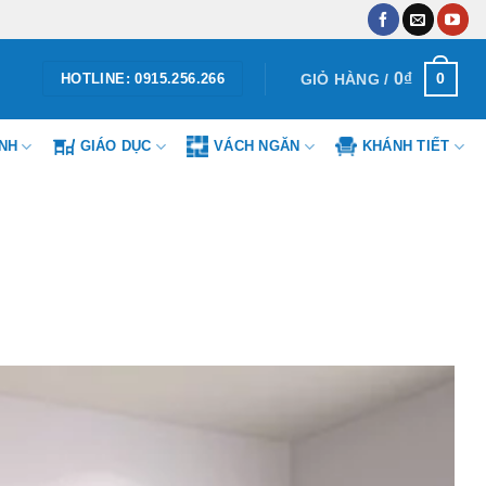
0
₫
0
GIỎ HÀNG /
HOTLINE: 0915.256.266
ÌNH
GIÁO DỤC
VÁCH NGĂN
KHÁNH TIẾT