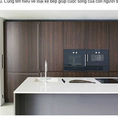
ều. Cùng tìm hiểu về loại kệ bếp giúp cuộc sống của con người t