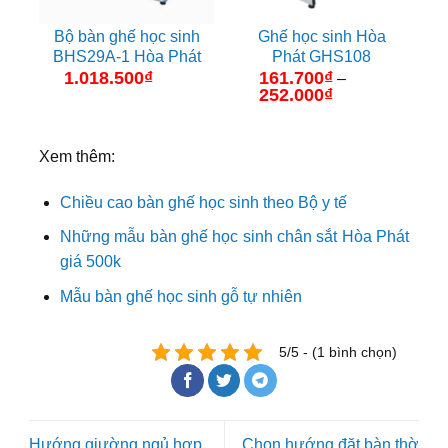
Bộ bàn ghế học sinh
Ghế học sinh Hòa
BHS29A-1 Hòa Phát
Phát GHS108
1.018.500
₫
161.700
₫
–
252.000
₫
Khoảng
giá:
từ
161.700₫
Xem thêm:
đến
252.000₫
Chiều cao bàn ghế học sinh theo Bộ y tế
Những mẫu bàn ghế học sinh chân sắt Hòa Phát
giá 500k
Mẫu bàn ghế học sinh gỗ tự nhiên
5/5 - (1 bình chọn)
Hướng giường ngủ hợp
Chọn hướng đặt bàn thờ