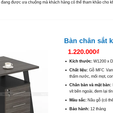
n đang được ưa chuộng mà khách hàng có thể tham khảo cho k
Bàn chân sắt 
1.220.000
₫
Kích thước:
W1200 x D
Chất liệu:
Gỗ MFC Vanac
thấm nước, mối mọt, con
Chân bàn và mặt bàn:
vít bên ngoài, đem lại 
Màu sắc:
Nâu gỗ
(có th
Bảo hành:
12 tháng