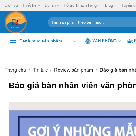
Chuyển
Dịch vụ
Thiết kế
Dự án
Hỗ trợ khách hàng
Blog
Tuyển d
đến
nội
Tìm
kiếm:
dung
Danh mục sản phẩm
VĂN PHÒNG
Trang chủ
/
Tin tức
/
Review sản phẩm
/
Báo giá bàn nhâ
Báo giá bàn nhân viên văn phò