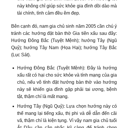
này không chỉ giúp sức khỏe gia đình dồi dào mà
tài chính, tình cảm đều êm đẹp.
Bên cạnh đó, nam gia chủ sinh năm 2005 cần chú ý
tránh các hướng đặt bàn thờ Gia tiên xấu sau đây:
Hướng Đông Bắc (Tuyệt Mệnh); hướng Tây (Ngũ
Quỷ); hướng Tây Nam (Họa Hại); hướng Tây Bắc
(Lục Sát).
Hướng Đông Bắc (Tuyệt Mệnh): Đây là hướng
xấu rất có hại cho sức khỏe và tính mạng của gia
chủ, nếu vô tính đặt hướng bàn thờ vào hướng
này sẽ khiến gia đình gặp phải tai ương, bệnh
tật, thậm chí là mất mạng.
Hướng Tây (Ngũ Quỷ): Lựa chọn hướng này có
thể mang lại tiếng xấu, thị phi và dễ dẫn đến cãi
vã, thậm chí là kiện tụng. Vì vậy nam gia chủ tuổi
Ất Dậu cần cân nhắc kỹ càng để tránh chọn