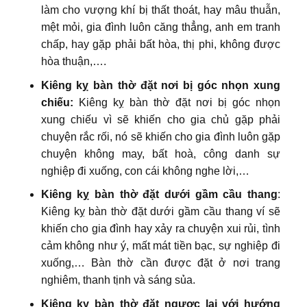
làm cho vượng khí bị thất thoát, hay mâu thuẫn,
mệt mỏi, gia đình luôn căng thẳng, anh em tranh
chấp, hay gặp phải bất hòa, thị phi, không được
hòa thuận,….
Kiêng kỵ bàn thờ đặt nơi bị góc nhọn xung
chiếu:
Kiêng kỵ bàn thờ đặt nơi bị góc nhọn
xung chiếu vì sẽ khiến cho gia chủ gặp phải
chuyện rắc rối, nó sẽ khiến cho gia đình luôn gặp
chuyện không may, bất hoà, công danh sự
nghiệp đi xuống, con cái không nghe lời,…
Kiêng kỵ bàn thờ đặt dưới gầm cầu thang
:
Kiêng kỵ bàn thờ đặt dưới gầm cầu thang ví sẽ
khiến cho gia đình hay xảy ra chuyện xui rủi, tình
cảm không như ý, mất mát tiền bạc, sự nghiệp đi
xuống,… Bàn thờ cần được đặt ở nơi trang
nghiêm, thanh tịnh và sáng sủa.
Kiêng kỵ bàn thờ đặt ngược lại với hướng