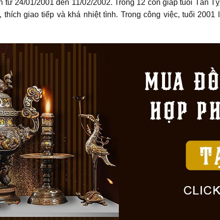
 từ 24/01/2001 đến 11/02/2002. Trong 12 con giáp tuổi Tân Tỵ
thích giao tiếp và khá nhiệt tình. Trong công việc, tuổi 200