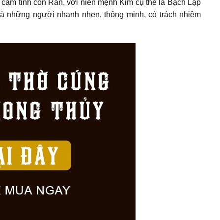
 cầm tinh con Rắn, với niên mệnh Kim cụ thể là Bạch Lạp
1 là những người nhanh nhẹn, thông minh, có trách nhiệm