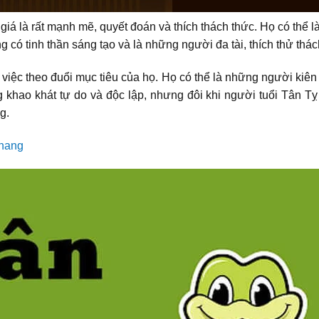
iá là rất mạnh mẽ, quyết đoán và thích thách thức. Họ có thể
 có tinh thần sáng tạo và là những người đa tài, thích thử thá
việc theo đuổi mục tiêu của họ. Họ có thể là những người kiê
 khao khát tự do và độc lập, nhưng đôi khi người tuổi Tân Tỵ
g.
Khang