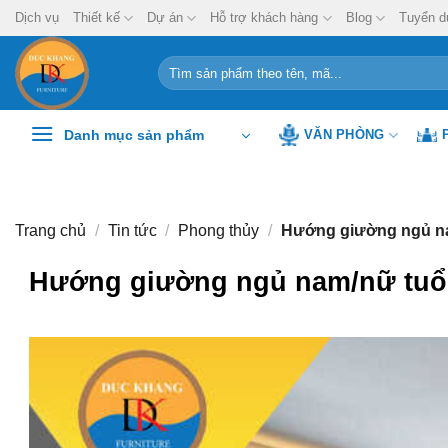
Chuyển
Dịch vụ
Thiết kế
Dự án
Hỗ trợ khách hàng
Blog
Tuyển d
đến
nội
Tìm
kiếm:
dung
Danh mục sản phẩm
VĂN PHÒNG
Trang chủ
/
Tin tức
/
Phong thủy
/
Hướng giường ngủ na
Hướng giường ngủ nam/nữ tuổi