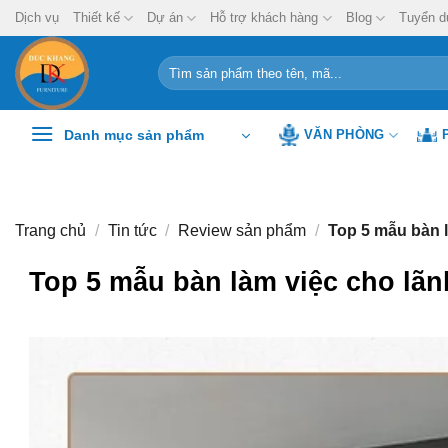
Chuyển
Dịch vụ
Thiết kế
Dự án
Hỗ trợ khách hàng
Blog
Tuyển d
đến
nội
Tìm
kiếm:
dung
Danh mục sản phẩm
VĂN PHÒNG
Trang chủ
/
Tin tức
/
Review sản phẩm
/
Top 5 mẫu bàn là
Top 5 mẫu bàn làm việc cho lãnh