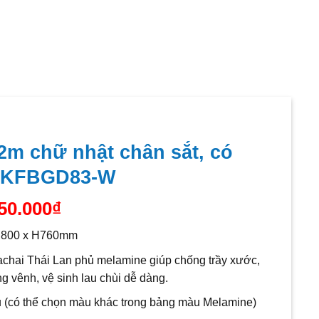
2m chữ nhật chân sắt, có
 DKFBGD83-W
Giá
50.000
₫
c
hiện
D800 x H760mm
tại
00.000₫.
là:
hai Thái Lan phủ melamine giúp chống trầy xước,
6.450.000₫.
g vênh, vệ sinh lau chùi dễ dàng.
u (có thể chọn màu khác trong bảng màu Melamine)