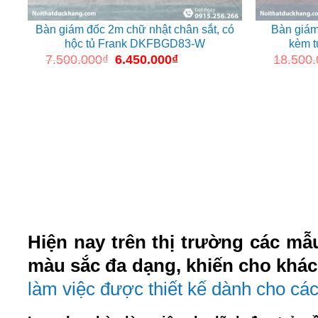
Bàn giám đốc 2m chữ nhật chân sắt, có
Bàn giám
hộc tủ Frank DKFBGD83-W
kèm 
7.500.000
₫
Giá
6.450.000
₫
Giá
18.500
gốc
hiện
là:
tại
7.500.000₫.
là:
6.450.000₫.
Hiện nay trên thị trường các m
màu sắc đa dạng, khiến cho khách 
làm việc được thiết kế dành cho các