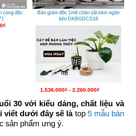
n cong độc
Bàn giám đốc 1m8 chân sắt kèm ngăn
71
kéo DKBGDCS18
00
₫
Giá
hiện
tại
₫.
là:
12.350.000₫.
1.536.000
₫
2.260.000
₫
Khoảng
–
giá:
từ
ổi 30 với kiểu dáng, chất liệu và
1.536.000₫
đến
 viết dưới đây sẽ là
top
5 mẫu bàn
2.260.000₫
ợc sản phẩm ưng ý.