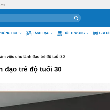
ụng
PHÒNG HỌP
LÃNH ĐẠO
HỘI TRƯỜNG
GIA Đ
m việc cho lãnh đạo trẻ độ tuổi 30
 đạo trẻ độ tuổi 30