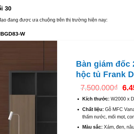
i 30
ạo đang được ưa chuộng trên thị trường hiện nay:
KFBGD83-W
Bàn giám đốc 
hộc tủ Frank
Giá
7.500.000
₫
6.4
gố
Kích thước:
W2000 x 
là:
7.5
Chất liệu:
Gỗ MFC Vanac
thấm nước, mối mọt, con
Màu sắc:
X
ám, đen, nâ