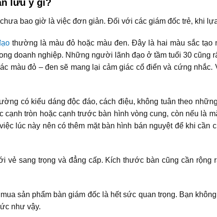
n lưu ý gì?
hưa bao giờ là việc đơn giản. Đối với các giám đốc trẻ, khi lự
đạo
thường là màu đỏ hoặc màu đen. Đây là hai màu sắc tạo n
trong doanh nghiệp. Những người lãnh đạo ở tầm tuổi 30 cũng rấ
 các màu đỏ – đen sẽ mang lại cảm giác cổ điển và cứng nhắc
ường có kiểu dáng độc đáo, cách điệu, không tuân theo những 
ệc cạnh tròn hoặc cạnh trước bàn hình vòng cung, còn nếu là m
ệc lúc này nên có thêm mặt bàn hình bán nguyệt để khi cần chỉ 
i vẻ sang trọng và đẳng cấp. Kích thước bàn cũng cần rộng rãi
 mua sản phẩm bàn giám đốc là hết sức quan trọng. Bạn không 
mức như vậy.