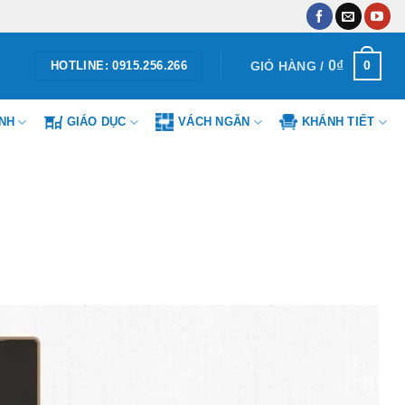
0
₫
0
GIỎ HÀNG /
HOTLINE: 0915.256.266
ÌNH
GIÁO DỤC
VÁCH NGĂN
KHÁNH TIẾT