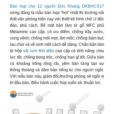
Bàn họp cho 12 người Đức Khang DKBHCS17
xứng đáng là mẫu bàn họp “hot” nhất thị trường nội
thất văn phòng hiện nay với thiết kế hình chữ U độc
đáo, phá cách. Bề mặt bàn làm từ gỗ MFC phủ
Melamine cao cấp, có ưu điểm: chống trầy xước,
cong vênh; chống mối mọt, ẩm mốc; chống bám bụi;
lau chùi và vệ sinh một cách dễ dàng. Chân bàn làm
từ hộp
sắt sơn tĩnh điện
cao cấp có tính năng: chịu
lực tốt, chống bong tróc, chống han gỉ tốt. Giữa bàn
có khoảng trống rộng rãi, yếm bàn lửng tạo sự
thông thoáng và đảm bảo riêng tư cho người ngồi.
Với mẫu bàn này, giám đốc/trưởng phòng sẽ ngồi vị
trí đầu bàn, điều hành cuộc họp suôn sẻ, thuận lợi.