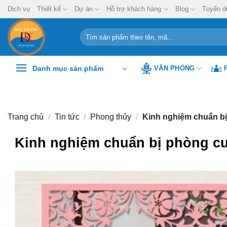
Chuyển
Dịch vụ
Thiết kế
Dự án
Hỗ trợ khách hàng
Blog
Tuyển d
đến
nội
Tìm
kiếm:
dung
Danh mục sản phẩm
VĂN PHÒNG
Trang chủ
/
Tin tức
/
Phong thủy
/
Kinh nghiệm chuẩn bị
Kinh nghiệm chuẩn bị phòng cư