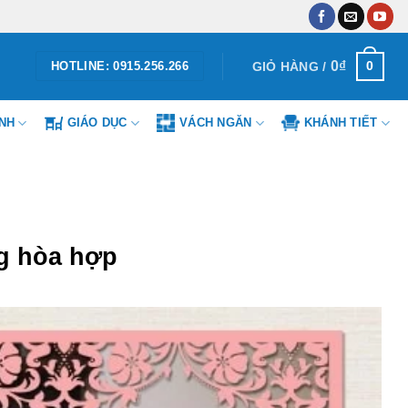
0
₫
0
GIỎ HÀNG /
HOTLINE: 0915.256.266
ÌNH
GIÁO DỤC
VÁCH NGĂN
KHÁNH TIẾT
g hòa hợp