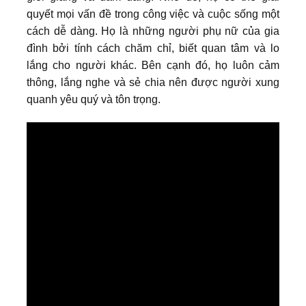
quyết mọi vấn đề trong công việc và cuộc sống một
cách dễ dàng. Họ là những người phụ nữ của gia
đình bởi tính cách chăm chỉ, biết quan tâm và lo
lắng cho người khác. Bên cạnh đó, họ luôn cảm
thông, lắng nghe và sẻ chia nên được người xung
quanh yêu quý và tôn trọng.