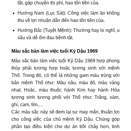
tật, gặp chuyện thị phi, hao tốn tiền của.
Hướng Nam (Lục Sát): Công việc làm ăn không
thu về lợi nhuận dẫn đến hao tốn tiền của.
Hướng Bắc (Tuyệt Mệnh): Thường hay lo nghĩ, u
sầu và dễ ốm đau bệnh tật.
Màu sắc bàn làm việc tuổi Kỷ Dậu 1969
Màu sắc bàn làm việc tuổi Kỷ Dậu 1969 hợp phong
thủy phải tương hợp hoặc tương sinh với mệnh
Thổ. Trong đó, có thể là những gam màu trùng với
bản mệnh Thổ như: Màu nâu, màu đỏ, màu vàng
nhạt. Hoặc, màu thuộc hành Kim hay hành Hỏa
tương sinh tương phối với Thổ như: Trắng, xám,
ghi, cam, tím,…
Các màu sắc này sẽ đem lại sự may mắn, thuận lợi
cho công việc của chủ mệnh Kỷ Dậu. Chúng góp
phần tạo điều kiện cho dự án trôi chảy hơn, tinh