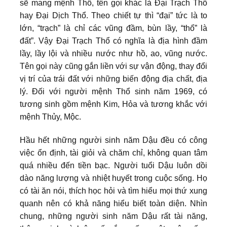
sẽ mang mệnh Thổ, tên gọi khác là Đại Trạch Thổ
hay Đại Dịch Thổ. Theo chiết tự thì “đại” tức là to
lớn, “trạch” là chỉ các vũng đầm, bùn lầy, “thổ” là
đất”. Vậy Đại Trạch Thổ có nghĩa là địa hình đầm
lầy, lầy lội và nhiều nước như hồ, ao, vũng nước.
Tên gọi này cũng gắn liền với sự vận động, thay đổi
vị trí của trái đất với những biến động địa chất, địa
lý. Đối với người mệnh Thổ sinh năm 1969, có
tương sinh gồm mệnh Kim, Hỏa và tương khắc với
mệnh Thủy, Mộc.
Hầu hết những người sinh năm Dậu đều có công
việc ổn định, tài giỏi và chăm chỉ, không quan tâm
quá nhiều đến tiền bạc. Người tuổi Dậu luôn dồi
dào năng lượng và nhiệt huyết trong cuộc sống. Họ
có tài ăn nói, thích học hỏi và tìm hiểu mọi thứ xung
quanh nên có khả năng hiểu biết toàn diện. Nhìn
chung, những người sinh năm Dậu rất tài năng,