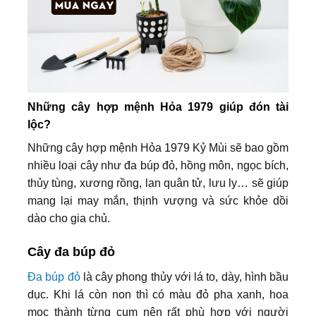
Những cây hợp mệnh Hỏa 1979 giúp đón tài
lộc?
Những cây hợp mệnh Hỏa 1979 Kỷ Mùi sẽ bao gồm
nhiều loại cây như đa búp đỏ, hồng môn, ngọc bích,
thủy tùng, xương rồng, lan quân tử, lưu ly… sẽ giúp
mang lại may mắn, thịnh vượng và sức khỏe dồi
dào cho gia chủ.
Cây đa búp đỏ
Đa búp đỏ
là cây phong thủy với lá to, dày, hình bầu
dục. Khi lá còn non thì có màu đỏ pha xanh, hoa
mọc thành từng cụm nên rất phù hợp với người