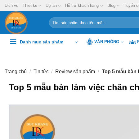
Chuyển
Dịch vụ
Thiết kế
Dự án
Hỗ trợ khách hàng
Blog
Tuyển d
đến
nội
Tìm
kiếm:
dung
Danh mục sản phẩm
VĂN PHÒNG
Trang chủ
/
Tin tức
/
Review sản phẩm
/
Top 5 mẫu bàn 
Top 5 mẫu bàn làm việc chân c