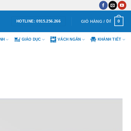
0
₫
0
GIỎ HÀNG /
HOTLINE: 0915.256.266
ÌNH
GIÁO DỤC
VÁCH NGĂN
KHÁNH TIẾT