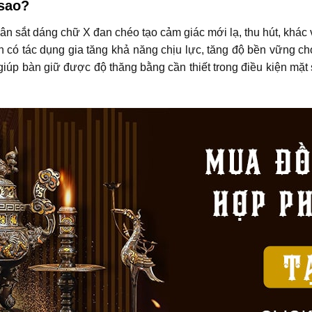
 sao?
n sắt dáng chữ X đan chéo tạo cảm giác mới lạ, thu hút, khác 
n có tác dụng gia tăng khả năng chịu lực, tăng độ bền vững 
 giúp bàn giữ được độ thăng bằng cần thiết trong điều kiện mặ