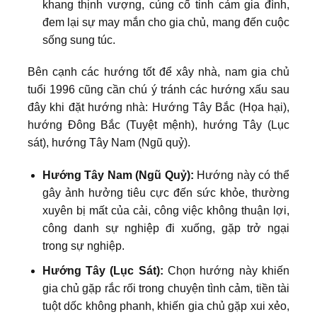
khang thịnh vượng, củng cố tinh cảm gia đình,
đem lại sự may mắn cho gia chủ, mang đến cuộc
sống sung túc.
Bên cạnh các hướng tốt để xây nhà, nam gia chủ
tuổi 1996 cũng cần chú ý tránh các hướng xấu sau
đây khi đặt hướng nhà: Hướng Tây Bắc (Họa hại),
hướng Đông Bắc (Tuyệt mệnh), hướng Tây (Lục
sát), hướng Tây Nam (Ngũ quỷ).
Hướng Tây Nam (Ngũ Quỷ):
Hướng này có thể
gây ảnh hưởng tiêu cực đến sức khỏe, thường
xuyên bị mất của cải, công việc không thuận lợi,
công danh sự nghiệp đi xuống, gặp trở ngại
trong sự nghiệp.
Hướng Tây (Lục Sát):
Chọn hướng này khiến
gia chủ gặp rắc rối trong chuyện tình cảm, tiền tài
tuột dốc không phanh, khiến gia chủ gặp xui xẻo,