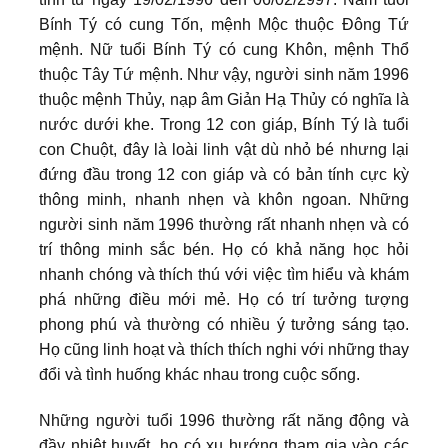
Bính Tý có cung Tốn, mệnh Mộc thuộc Đông Tứ
mệnh. Nữ tuổi Bính Tý có cung Khôn, mệnh Thổ
thuộc Tây Tứ mệnh. Như vậy, người sinh năm 1996
thuộc mệnh Thủy, nạp âm Giản Hạ Thủy có nghĩa là
nước dưới khe. Trong 12 con giáp, Bính Tý là tuổi
con Chuột, đây là loài linh vật dù nhỏ bé nhưng lại
đứng đầu trong 12 con giáp và có bản tính cực kỳ
thông minh, nhanh nhẹn và khôn ngoan. Những
người sinh năm 1996 thường rất nhanh nhẹn và có
trí thông minh sắc bén. Họ có khả năng học hỏi
nhanh chóng và thích thú với việc tìm hiểu và khám
phá những điều mới mẻ. Họ có trí tưởng tượng
phong phú và thường có nhiều ý tưởng sáng tạo.
Họ cũng linh hoạt và thích thích nghi với những thay
đổi và tình huống khác nhau trong cuộc sống.
Những người tuổi 1996 thường rất năng động và
đầy nhiệt huyết, họ có xu hướng tham gia vào các