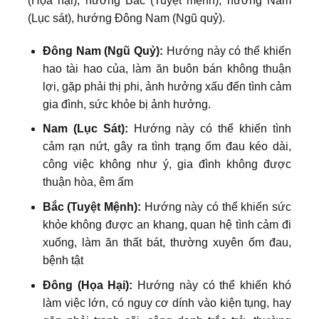
(Họa hại), hướng Bắc (Tuyệt mệnh), hướng Nam
(Lục sát), hướng Đông Nam (Ngũ quỷ).
Đông Nam (Ngũ Quỷ):
Hướng này có thể khiến
hao tài hao của, làm ăn buôn bán không thuận
lợi, gặp phải thị phi, ảnh hưởng xấu đến tình cảm
gia đình, sức khỏe bị ảnh hưởng.
Nam (Lục Sát):
Hướng này có thể khiến tình
cảm rạn nứt, gây ra tình trạng ốm đau kéo dài,
công việc không như ý, gia đình không được
thuận hòa, êm ấm
Bắc (Tuyệt Mệnh):
Hướng này có thể khiến sức
khỏe không được an khang, quan hệ tình cảm đi
xuống, làm ăn thất bát, thường xuyên ốm đau,
bệnh tật
Đông (Họa Hại):
Hướng này có thể khiến khó
làm việc lớn, có nguy cơ dính vào kiện tụng, hay