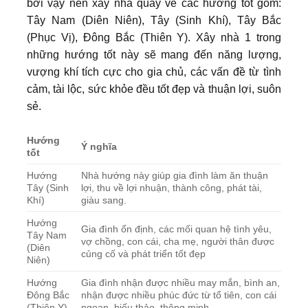
bởi vậy nên xây nhà quay về các hướng tốt gồm:
Tây Nam (Diên Niên), Tây (Sinh Khí), Tây Bắc
(Phục Vị), Đông Bắc (Thiên Y). Xây nhà 1 trong
những hướng tốt này sẽ mang đến năng lượng,
vượng khí tích cực cho gia chủ, các vấn đề từ tình
cảm, tài lộc, sức khỏe đều tốt đẹp và thuận lợi, suôn
sẻ.
Hướng
Ý nghĩa
tốt
Hướng
Nhà hướng này giúp gia đình làm ăn thuận
Tây (Sinh
lợi, thu về lợi nhuận, thành công, phát tài,
Khí)
giàu sang.
Hướng
Gia đình ổn định, các mối quan hệ tình yêu,
Tây Nam
vợ chồng, con cái, cha mẹ, người thân được
(Diên
củng cố và phát triển tốt đẹp
Niên)
Hướng
Gia đình nhận được nhiều may mắn, bình an,
Đông Bắc
nhận được nhiều phúc đức từ tổ tiên, con cái
(Thiên Y)
ngoan, hiếu thảo, thông minh.