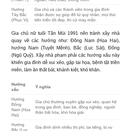
Hướng
Gia chủ và các thành viên trong gia đình
Tây Bắc
nhận được sự giúp đỡ từ quý nhân, mọi thứ
(Phục Vị)
tiến triển tốt đẹp, thi cử may mắn.
Gia chủ nữ tuổi Tân Mùi 1991 nên tránh xây nhà
quay về các hướng như: Đông Nam (Họa Hại),
hướng Nam (Tuyệt Mệnh), Bắc (Lục Sát), Đông
(Ngũ Quỷ). Xây nhà phạm phải các hướng xấu này
khiến gia đình dễ xui xẻo, gặp tai họa, bệnh tật triền
miên, làm ăn thất bát, khánh kiệt, khó khăn.
Hướng
Ý nghĩa
xấu
Hướng
Gia chủ thường xuyên gặp xui xẻo, quan hệ
Đông
trong gia đình, bạn bè, đồng nghiệp, người
Nam (Họa
thân bất hòa, khó hòa giải.
Hại)
Hướng
Gia đình dính nhiều thị phi, tai tiếng, bị vu
Bắc (Lục