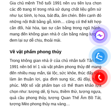
Gia chủ mệnh Thổ tuổi 1991 nên ưu tiên lựa chọn
các đồ trang trí trong nhà sử dụng chất liệu gốm sứ
như lục bình, lọ hoa, bát đĩa, ấm chén. Bên cạnh đó
những nội thất bằng gỗ, kính… cũng có thể kết hợp
cân đối, hài hòa, tạo sự cân bằng trong ngũ hành,
mang đến không gian nhà ở cân bằng năng lượng,
đem lại sự dễ chịu, thoải mái.
Về vật phẩm phong thủy
Trong không gian nhà ở của chủ nhân tuổi Tân Mùi
1991 nên bố trí 1 vài vật phẩm phong thủy để mang
đến nhiều may mắn, tài lộc, sức khỏe, thúc đẩy việc
làm ăn thuận lợi, gia đình sung túc, đủ đầy, hạnh
phúc. Một số vật phẩm bạn có thể tham khảo lựa
chọn như: tượng dê, tỳ hưu, thiềm thừ, tượng ngựa,
quả cầu phong thủy, tượng Quan Thế Âm Bồ Tát,
tượng Mèo phong thủy mạ vàng…