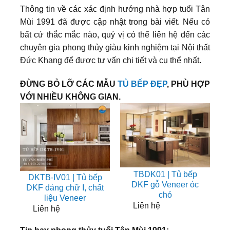
Thông tin về các xác định hướng nhà hợp tuổi Tân
Mùi 1991 đã được cập nhật trong bài viết. Nếu có
bất cứ thắc mắc nào, quý vị có thể liên hệ đến các
chuyên gia phong thủy giàu kinh nghiệm tại Nội thất
Đức Khang để được tư vấn chi tiết và cụ thể nhất.
ĐỪNG BỎ LỠ CÁC MẪU
TỦ BẾP ĐẸP
, PHÙ HỢP
VỚI NHIỀU KHÔNG GIAN.
TBDK01 | Tủ bếp
DKTB-IV01 | Tủ bếp
DKF gỗ Veneer óc
DKF dáng chữ I, chất
chó
liệu Veneer
Liên hệ
Liên hệ