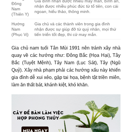
Gia đình nhận được nhiều may mắn, bình an,
Đông
nhận được nhiều phúc đức từ tổ tiên, con cái
Nam
ngoan, hiếu thảo, thông minh.
(Thiên Y)
Hướng
Gia chủ và các thành viên trong gia đình
Nam
nhận được sự giúp đỡ từ quý nhân, mọi thứ
(Phục Vị)
tiến triển tốt đẹp, thi cử may mắn.
Gia chủ nam tuổi Tân Mùi 1991 nên tránh xây nhà
quay về các hướng như: Đông Bắc (Họa Hại), Tây
Bắc (Tuyệt Mệnh), Tây Nam (Lục Sát), Tây (Ngũ
Quỷ). Xây nhà phạm phải các hướng xấu này khiến
gia đình dễ xui xẻo, gặp tai họa, bệnh tật triền miên,
làm ăn thất bát, khánh kiệt, khó khăn.