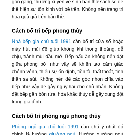
gọn gàng, thường xuyên vệ sinh bàn thờ sạch sẽ để
thể hiện sự tôn kính với bề trên. Không nên trang trí
hoa quả giả trên bàn thờ.
Cách bố trí bếp phong thủy
Nhà bếp gia chủ tuổi 1991
cần bố trí cửa sổ hoặc
máy hút mùi để giúp không khí thông thoáng, dễ
chịu, tránh mùi dầu mỡ. Bếp nấu ăn không nên đặt
giữa phòng bởi như vậy sẽ khiến tạo cảm giác
chênh vênh, thiếu sự ổn định, tiền tài thất thoát, tinh
thần sa sút. Không nên để các góc nhọn chĩa vào
bếp như vậy dễ gây nguy hại cho chủ nhân. Không
đặt bếp gần bồn rửa, hỏa khắc thủy dễ gây xung đột
trong gia đình.
Cách bố trí phòng ngủ phong thủy
Phòng ngủ gia chủ tuổi 1991
cần chú ý nhất đó
chính là hướng
giường ngủ
. Hướng giường ngủ