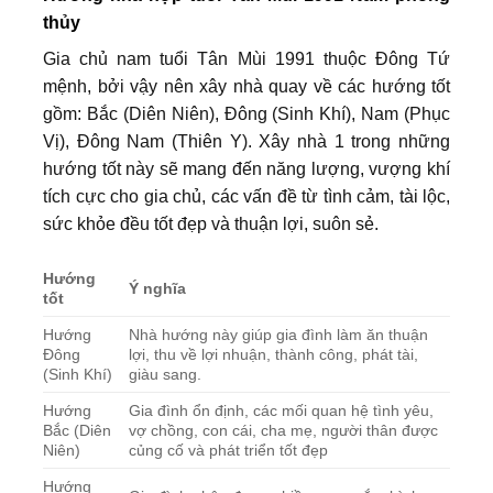
thủy
Gia chủ nam tuổi Tân Mùi 1991 thuộc Đông Tứ
mệnh, bởi vậy nên xây nhà quay về các hướng tốt
gồm: Bắc (Diên Niên), Đông (Sinh Khí), Nam (Phục
Vị), Đông Nam (Thiên Y). Xây nhà 1 trong những
hướng tốt này sẽ mang đến năng lượng, vượng khí
tích cực cho gia chủ, các vấn đề từ tình cảm, tài lộc,
sức khỏe đều tốt đẹp và thuận lợi, suôn sẻ.
Hướng
Ý nghĩa
tốt
Hướng
Nhà hướng này giúp gia đình làm ăn thuận
Đông
lợi, thu về lợi nhuận, thành công, phát tài,
(Sinh Khí)
giàu sang.
Hướng
Gia đình ổn định, các mối quan hệ tình yêu,
Bắc (Diên
vợ chồng, con cái, cha mẹ, người thân được
Niên)
củng cố và phát triển tốt đẹp
Hướng