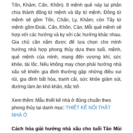
Tốn, Khảm, Cấn, Khôn). 8 mệnh quẻ này lại phân
chia thành đông tứ mệnh và tây tứ mệnh. Đông tứ
mệnh sẽ gồm Tốn, Chấn, Ly, Khảm; còn Tây tứ
mệnh gồm Đoài, Cấn, Khôn, Càn. Mỗi quẻ mệnh sẽ
hợp với các hướng và kỵ với các hướng khác nhau.
Gia chủ cần nắm được để lựa chọn cho mình
hướng nhà hợp phong thủy dựa theo tuổi, mệnh,
quẻ mệnh của mình, mang đến vượng khí, sức
khỏe, tài lộc. Nếu không may chọn phải hướng nhà
xấu sẽ khiến gia đình thường gặp những điều xui
rủi, gia đình bất hòa, tranh cãi, sức khỏe giảm sút,
đường làm ăn khó khăn, trắc trở.
Xem thêm: Mẫu thiết kế nhà ở đúng chuẩn theo
phong thủy tại danh mục:
THIẾT KẾ NỘI THẤT
NHÀ Ở
Cách hóa giải hướng nhà xấu cho tuổi Tân Mùi