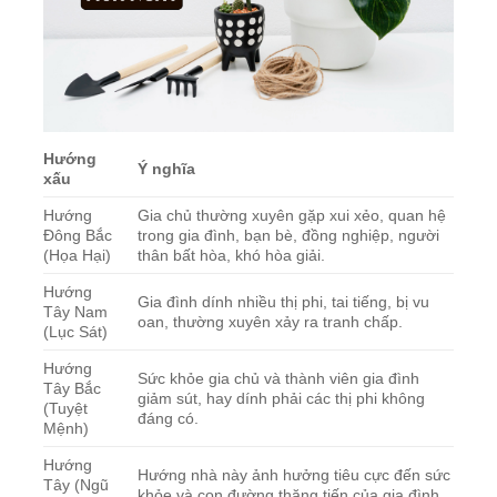
Hướng
Ý nghĩa
xấu
Hướng
Gia chủ thường xuyên gặp xui xẻo, quan hệ
Đông Bắc
trong gia đình, bạn bè, đồng nghiệp, người
(Họa Hại)
thân bất hòa, khó hòa giải.
Hướng
Gia đình dính nhiều thị phi, tai tiếng, bị vu
Tây Nam
oan, thường xuyên xảy ra tranh chấp.
(Lục Sát)
Hướng
Sức khỏe gia chủ và thành viên gia đình
Tây Bắc
giảm sút, hay dính phải các thị phi không
(Tuyệt
đáng có.
Mệnh)
Hướng
Hướng nhà này ảnh hưởng tiêu cực đến sức
Tây (Ngũ
khỏe và con đường thăng tiến của gia đình.