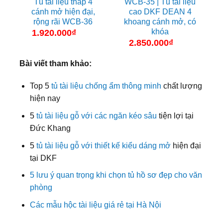
Tủ tài liệu thấp 4
WCB-35 | Tủ tài liệu
cánh mở hiện đại,
cao DKF DEAN 4
rộng rãi WCB-36
khoang cánh mở, có
khóa
1.920.000
₫
2.850.000
₫
Bài viết tham khảo:
Top 5
tủ tài liệu chống ẩm thông minh
chất lượng
hiện nay
5
tủ tài liệu gỗ với các ngăn kéo sâu
tiện lợi tại
Đức Khang
5
tủ tài liệu gỗ với thiết kế kiểu dáng mở
hiện đại
tại DKF
5 lưu ý quan trọng khi chọn tủ hồ sơ đẹp cho văn
phòng
Các mẫu hộc tài liệu giá rẻ tại Hà Nội